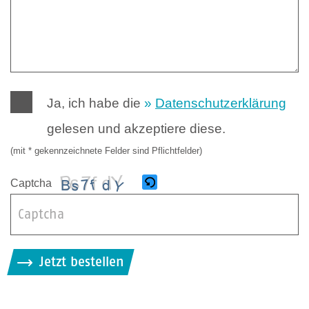
Ja, ich habe die
Datenschutzerklärung
gelesen und akzeptiere diese.
(mit * gekennzeichnete Felder sind Pflichtfelder)
Captcha
B
i
Jetzt bestellen
t
t
e