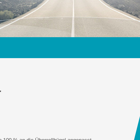
T
 100 % an die Überrollbügel angepasst.