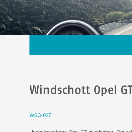
Windschott Opel G
WSO-027
Unser bewährtes Opel-GT-Windschott. Optisch