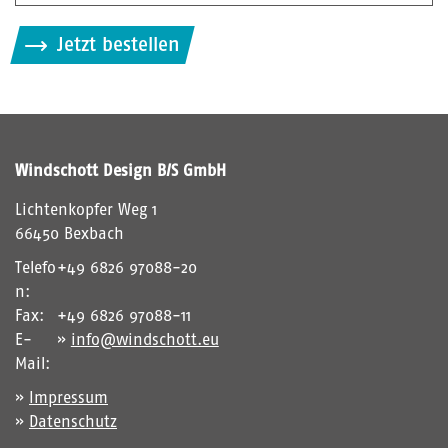
B
i
Jetzt bestellen
t
t
e
g
i
Windschott Design B/S GmbH
b
d
Lichtenkopfer Weg 1
i
66450 Bexbach
e
Telefo
+49 6826 97088-20
i
n:
m
Fax:
+49 6826 97088-11
C
E-
info@windschott.eu
A
Mail:
P
Impressum
T
Datenschutz
C