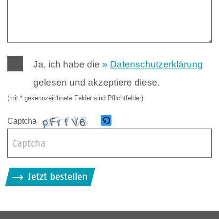
Ja, ich habe die
Datenschutzerklärung
gelesen und akzeptiere diese.
(mit * gekennzeichnete Felder sind Pflichtfelder)
Captcha
B
i
Jetzt bestellen
t
t
e