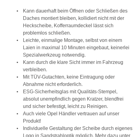
t
i
Kann dauerhaft beim Öffnen oder Schließen des
g
Daches montiert bleiben, kollidiert nicht mit der
e
Heckscheibe, Kofferraumdeckel lässt sich
n
problemlos schließen.
,
Leichte, einmalige Montage, selbst von einem
d
Laien in maximal 10 Minuten eingebaut, keinerlei
a
Spezialwerkzeug notwendig.
s
Kann durch die klare Sicht immer im Fahrzeug
s
verbleiben.
d
Mit TÜV-Gutachten, keine Eintragung oder
u
Abnahme nicht erforderlich.
e
ESG-Sicherheitsglas mit Qualitäts-Stempel,
i
absolut unempfindlich gegen Kratzer, blendfrei
n
und sicher befestigt, leicht zu Reinigen.
M
Auch viele Opel Händler vertrauen auf unser
e
Produkt!
n
Individuelle Gestaltung der Scheibe durch eigenes
s
Logo in Sandstrahloptik möglich. Mehr dazu unter