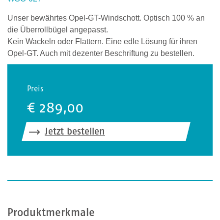
i
Unser bewährtes Opel-GT-Windschott. Optisch 100 % an
c
die Überrollbügel angepasst.
h
Kein Wackeln oder Flattern. Eine edle Lösung für ihren
e
Opel-GT. Auch mit dezenter Beschriftung zu bestellen.
n
e
i
Preis
n
€ 289,00
,
u
m
Jetzt bestellen
z
u
b
e
s
t
ä
Produktmerkmale