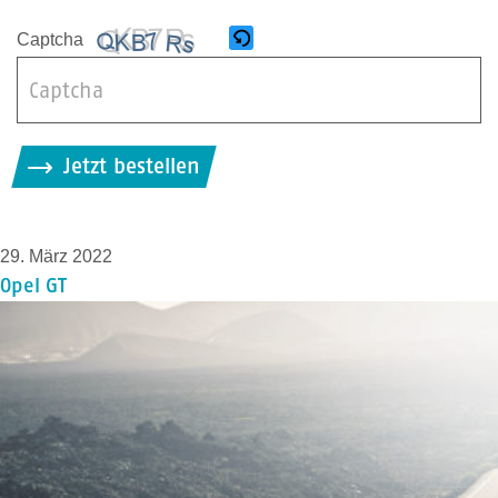
Captcha
B
i
Jetzt bestellen
t
t
e
29. März 2022
g
Opel GT
i
b
d
i
e
i
m
C